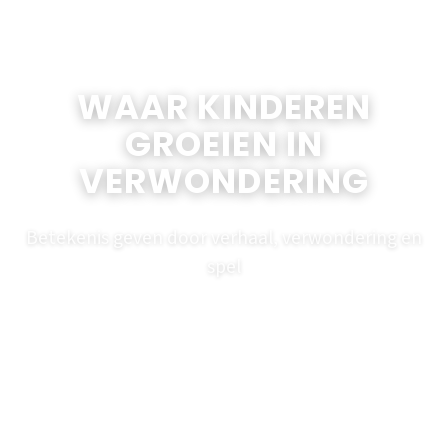
WAAR KINDEREN
GROEIEN IN
VERWONDERING
Betekenis geven door verhaal, verwondering en
spel